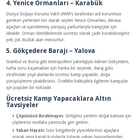
​4. Yenice Ormanları – Karabük
​Dünya Doğayı Koruma Vakfı (WWF) tarafından acil korunması
gereken yerlerden biri olarak seçilen Yenice Ormanları, devasa
ağaçları ve işaretlenmiş yürüyüş parkurlarıyla kampçılar için
idealdir. Orman derinliklerinde ücretsiz olarak çadır kurabileceğiniz
pek çok düzlük alan mevcuttur.
​5. Gökçedere Barajı – Yalova
​İstanbul ve Bursa gibi metropollere yakınlığıyla bilinen Gökçedere,
hafta sonu kaçamakları için harika bir seçenek. Baraj gölü
etrafındaki yeşil alanlarda ücretsiz kamp yapabilir, doğa
yürüyüşlerine çıkabilirsiniz. Özellikle balıkçılıkla ilgilenen kampçılar
için popüler bir noktadır.
​Ücretsiz Kamp Yapacaklara Altın
Tavsiyeler
Çöpünüzü Bırakmayın:
Gittiğiniz yerlerin doğal kalması için
çöplerinizi mutlaka yanınızda geri getirin.
Yaban Hayatı:
Issız bölgelerde yiyeceklerinizi ağaçlara
asarak veya kapalı kutularda tutarak yaban hayvanlarından