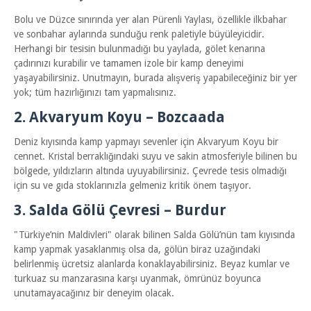
​Bolu ve Düzce sınırında yer alan Pürenli Yaylası, özellikle ilkbahar
ve sonbahar aylarında sunduğu renk paletiyle büyüleyicidir.
Herhangi bir tesisin bulunmadığı bu yaylada, gölet kenarına
çadırınızı kurabilir ve tamamen izole bir kamp deneyimi
yaşayabilirsiniz. Unutmayın, burada alışveriş yapabileceğiniz bir yer
yok; tüm hazırlığınızı tam yapmalısınız.
​2. Akvaryum Koyu – Bozcaada
​Deniz kıyısında kamp yapmayı sevenler için Akvaryum Koyu bir
cennet. Kristal berraklığındaki suyu ve sakin atmosferiyle bilinen bu
bölgede, yıldızların altında uyuyabilirsiniz. Çevrede tesis olmadığı
için su ve gıda stoklarınızla gelmeniz kritik önem taşıyor.
​3. Salda Gölü Çevresi – Burdur
​"Türkiye’nin Maldivleri" olarak bilinen Salda Gölü’nün tam kıyısında
kamp yapmak yasaklanmış olsa da, gölün biraz uzağındaki
belirlenmiş ücretsiz alanlarda konaklayabilirsiniz. Beyaz kumlar ve
turkuaz su manzarasına karşı uyanmak, ömrünüz boyunca
unutamayacağınız bir deneyim olacak.