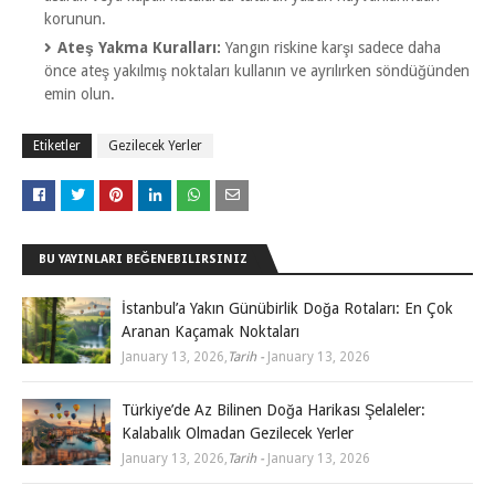
korunun.
Ateş Yakma Kuralları:
Yangın riskine karşı sadece daha
önce ateş yakılmış noktaları kullanın ve ayrılırken söndüğünden
emin olun.
Etiketler
Gezilecek Yerler
BU YAYINLARI BEĞENEBILIRSINIZ
İstanbul’a Yakın Günübirlik Doğa Rotaları: En Çok
Aranan Kaçamak Noktaları
January 13, 2026
,
Tarih -
January 13, 2026
Türkiye’de Az Bilinen Doğa Harikası Şelaleler:
Kalabalık Olmadan Gezilecek Yerler
January 13, 2026
,
Tarih -
January 13, 2026