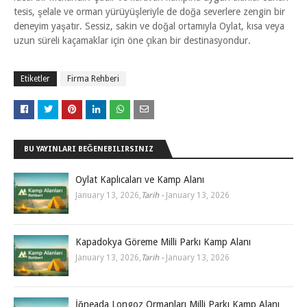
tesis, şelale ve orman yürüyüşleriyle de doğa severlere zengin bir
deneyim yaşatır. Sessiz, sakin ve doğal ortamıyla Oylat, kısa veya
uzun süreli kaçamaklar için öne çıkan bir destinasyondur.
Etiketler
Firma Rehberi
BU YAYINLARI BEĞENEBILIRSINIZ
Oylat Kaplıcaları ve Kamp Alanı
January 13, 2026
,
Tarih -
January 13, 2026
Kapadokya Göreme Milli Parkı Kamp Alanı
January 13, 2026
,
Tarih -
January 13, 2026
İğneada Longoz Ormanları Milli Parkı Kamp Alanı