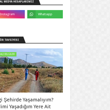
AL MEDYA HESAPLARIMIZ
ÖR TAVSIYESI
ALI BILGILER
i Şehirde Yaşamalıyım?
imi Yaşadığım Yere Ait