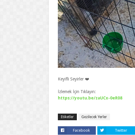
Keyifli Seyirler ❤️
İzlemek İçin Tıklayın:
https://youtu.be/zaUCx-0eR08
Etiketler
Gezilecek Yerler
Facebook
Twitter