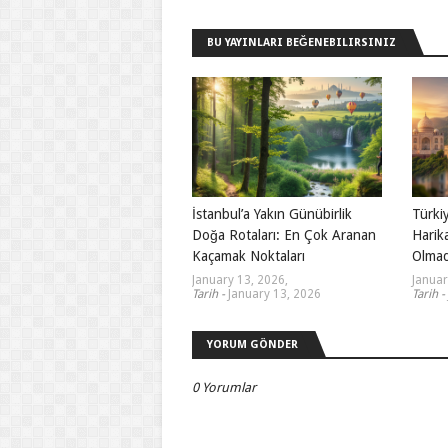
BU YAYINLARI BEĞENEBILIRSINIZ
İstanbul’a Yakın Günübirlik
Türki
Doğa Rotaları: En Çok Aranan
Harika
Kaçamak Noktaları
Olmad
January 13, 2026
,
Januar
Tarih -
January 13, 2026
Tarih -
YORUM GÖNDER
0 Yorumlar