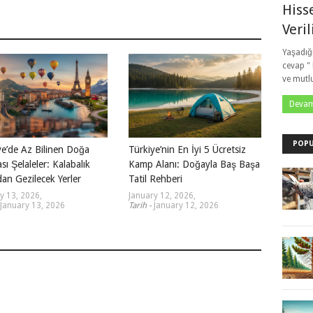
Hiss
Veril
Yaşadığ
cevap "
ve mutl
Devam
POPU
ye’de Az Bilinen Doğa
Türkiye’nin En İyi 5 Ücretsiz
sı Şelaleler: Kalabalık
Kamp Alanı: Doğayla Baş Başa
an Gezilecek Yerler
Tatil Rehberi
y 13, 2026
,
January 12, 2026
,
January 13, 2026
Tarih -
January 12, 2026