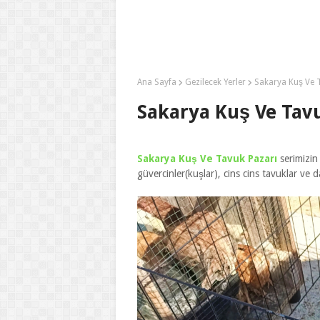
Ana Sayfa
Gezilecek Yerler
Sakarya Kuş Ve 
Sakarya Kuş Ve Tavu
Sakarya Kuş Ve Tavuk Pazarı
serimizin
güvercinler(kuşlar), cins cins tavuklar ve d