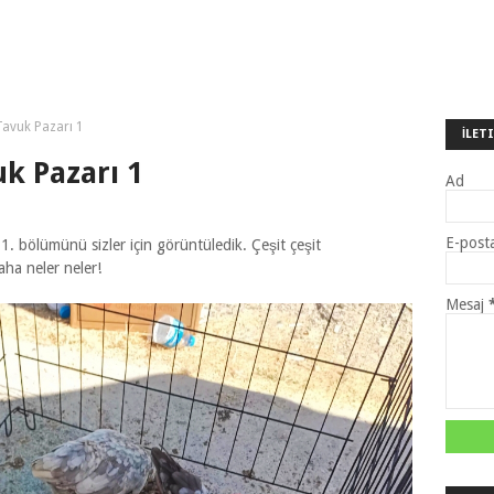
Tavuk Pazarı 1
İLET
k Pazarı 1
Ad
E-post
 1. bölümünü sizler için görüntüledik. Çeşit çeşit
aha neler neler!
Mesaj