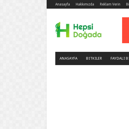
Anasayfa
Hakkımızda
Reklam Verin
B
ANASAYFA
BITKILER
FAYDALI B