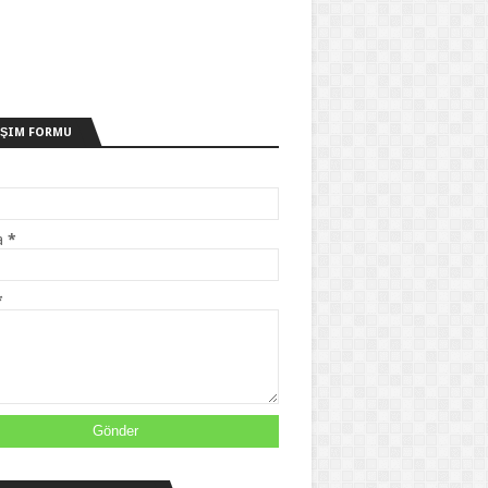
IŞIM FORMU
a
*
*