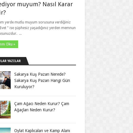
ediyor muyum? Nasıl Karar
ir?
ım yerde mutlu muyum sorusuna verdiğiniz
 Evet " ise şüphesiz yaşadığınız yerden memnun
usunuzdur. ...
ını Oku »
LAR YAZILAR
Sakarya Kuş Pazarı Nerede?
Sakarya Kuş Pazarı Hangi Gün
Kuruluyor?
Çam Ağacı Neden Kurur? Çam
Ağaçları Neden Kurur?
Oylat Kaplıcaları ve Kamp Alanı