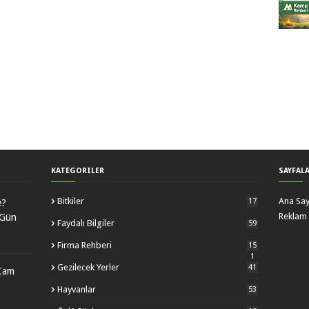
KATEGORILER
SAYFAL
Bitkiler
Ana Sa
17
e?
Reklam 
 Gün
Faydalı Bilgiler
59
Firma Rehberi
15
1
Gezilecek Yerler
41
Çam
Hayvanlar
53