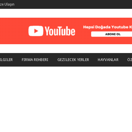
ize Ulaşın
ILGILER
FIRMA REHBERI
GEZILECEK YERLER
HAYVANLAR
ÖZ