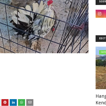
SOSY
EDIT
FAYD
Hang
Kend