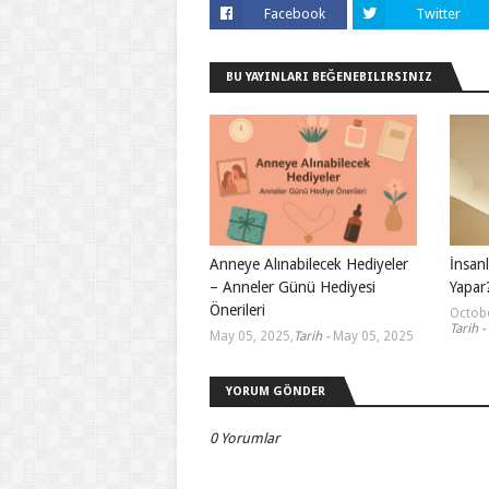
Facebook
Twitter
BU YAYINLARI BEĞENEBILIRSINIZ
Anneye Alınabilecek Hediyeler
İnsan
– Anneler Günü Hediyesi
Yapar
Önerileri
Octobe
Tarih -
May 05, 2025
,
Tarih -
May 05, 2025
YORUM GÖNDER
0 Yorumlar