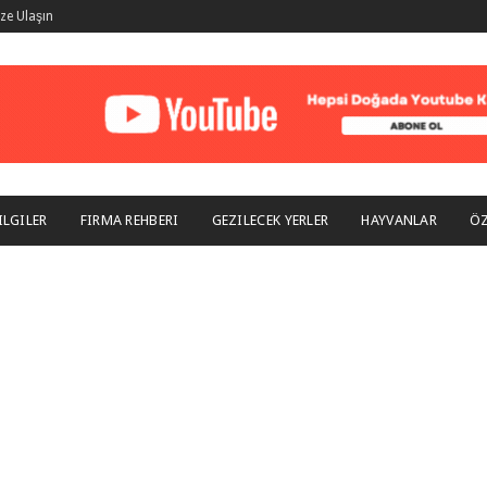
ize Ulaşın
ILGILER
FIRMA REHBERI
GEZILECEK YERLER
HAYVANLAR
ÖZ