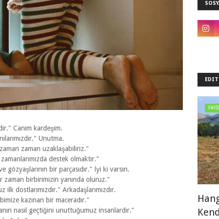
SOSY
EDIT
FAYD
dir." Canım kardeşim.
anılarımızdır." Unutma.
 zaman zaman uzaklaşabiliriz."
tü zamanlarımızda destek olmaktır."
e gözyaşlarının bir parçasıdır." İyi ki varsın.
r zaman birbirimizin yanında oluruz."
 ilk dostlarımızdır." Arkadaşlarımızdır.
Hang
bimize kazınan bir maceradır."
Kend
nın nasıl geçtiğini unuttuğumuz insanlardır."