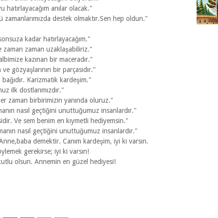
u hatırlayacağım anılar olacak."
ötü zamanlarımızda destek olmaktır.Sen hep oldun."
 sonsuza kadar hatırlayacağım."
e zaman zaman uzaklaşabiliriz."
lbimize kazınan bir maceradır."
 ve gözyaşlarının bir parçasıdır."
p bağıdır. Karizmatik kardeşim."
z ilk dostlarımızdır."
er zaman birbirimizin yanında oluruz."
anın nasıl geçtiğini unuttuğumuz insanlardır."
sidir. Ve sem benim en kıymetli hediyemsin."
anın nasıl geçtiğini unuttuğumuz insanlardır."
Anne,baba demektir. Canım kardeşim, iyi ki varsın.
lemek gerekirse; iyi ki varsın!
utlu olsun. Annemin en güzel hediyesi!