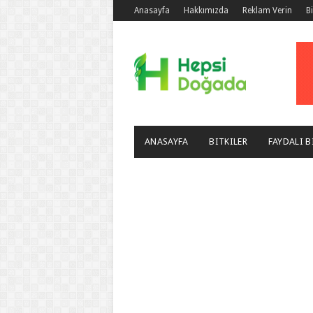
Anasayfa
Hakkımızda
Reklam Verin
B
ANASAYFA
BITKILER
FAYDALI B