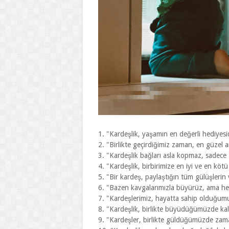
1. "Kardeşlik, yaşamın en değerli hediyesi
2. "Birlikte geçirdiğimiz zaman, en güzel 
3. "Kardeşlik bağları asla kopmaz, sadece
4. "Kardeşlik, birbirimize en iyi ve en kö
5. "Bir kardeş, paylaştığın tüm gülüşlerin v
6. "Bazen kavgalarımızla büyürüz, ama he
7. "Kardeşlerimiz, hayatta sahip olduğumuz
8. "Kardeşlik, birlikte büyüdüğümüzde kal
9. "Kardeşler, birlikte güldüğümüzde zama