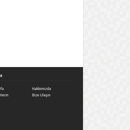
AR
yfa
Hakkımızda
Verin
Bize Ulaşın