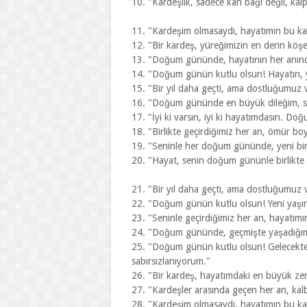
10. "Kardeşlik, sadece kan bağı değil, kalp
11. "Kardeşim olmasaydı, hayatımın bu kad
12. "Bir kardeş, yüreğimizin en derin köşes
13. "Doğum gününde, hayatının her anınd
14. "Doğum günün kutlu olsun! Hayatın, yı
15. "Bir yıl daha geçti, ama dostluğumuz v
16. "Doğum gününde en büyük dileğim, s
17. "İyi ki varsın, iyi ki hayatımdasın. D
18. "Birlikte geçirdiğimiz her an, ömür boy
19. "Seninle her doğum gününde, yeni bir 
20. "Hayat, senin doğum gününle birlikte
21. "Bir yıl daha geçti, ama dostluğumuz v
22. "Doğum günün kutlu olsun! Yeni yaşın 
23. "Seninle geçirdiğimiz her an, hayatımın
24. "Doğum gününde, geçmişte yaşadığımız
25. "Doğum günün kutlu olsun! Gelecekte s
sabırsızlanıyorum."
26. "Bir kardeş, hayatımdaki en büyük zeng
27. "Kardeşler arasında geçen her an, kalbi
28. "Kardeşim olmasaydı, hayatımın bu kad