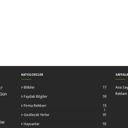
KATEGORILER
SAYFAL
Bitkiler
Ana Sa
17
e?
Reklam 
 Gün
Faydalı Bilgiler
59
Firma Rehberi
15
1
Gezilecek Yerler
41
zler
Hayvanlar
53