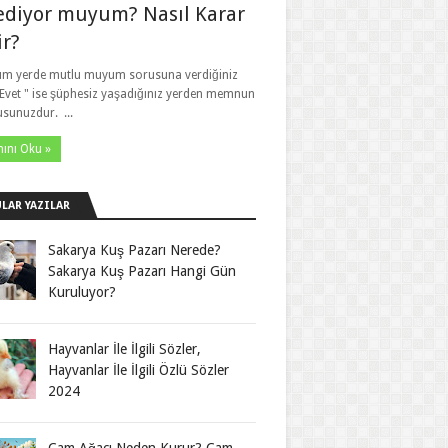
ediyor muyum? Nasıl Karar
ir?
ım yerde mutlu muyum sorusuna verdiğiniz
 Evet " ise şüphesiz yaşadığınız yerden memnun
usunuzdur. ...
ını Oku »
LAR YAZILAR
Sakarya Kuş Pazarı Nerede?
Sakarya Kuş Pazarı Hangi Gün
Kuruluyor?
Hayvanlar İle İlgili Sözler,
Hayvanlar İle İlgili Özlü Sözler
2024