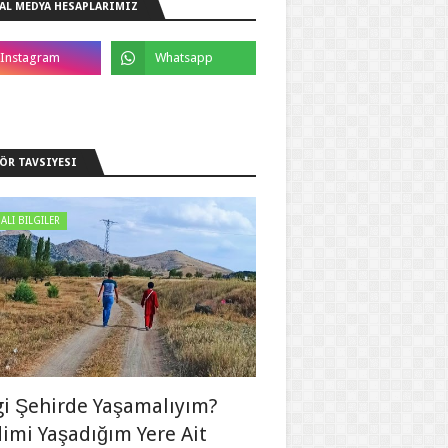
AL MEDYA HESAPLARIMIZ
ÖR TAVSIYESI
ALI BILGILER
i Şehirde Yaşamalıyım?
imi Yaşadığım Yere Ait