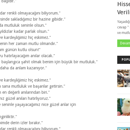
 bağıdır."
Hiss
Veril
ar renkli olmayacağını biliyorum."
inde sakladığımız bir hazine gibidir."
Yaşadığ
a mutluluk seninle olsun."
cevap "
ldızlar kadar parlak olsun."
ve mutl
e kardeşliğimiz hiç eskimez."
Devam
enin her zaman mutlu olmandır."
oğum günün kutlu olsun!"
u hatırlayacağım anılar olacak."
POPU
başlangıca şahit olmak benim için büyük bir mutluluk."
 daha da anlam kazanıyor."
e kardeşliğimiz hiç eskimez."
sana mutluluk ve başarılar getirsin."
 en değerli anılarından biri."
 güzel anıları hatırlıyoruz."
eninle yaşayacağımız nice güzel anlar için
inliktir."
mde derin izler bırakır."
ar renkli olmayacağını biliyorum."