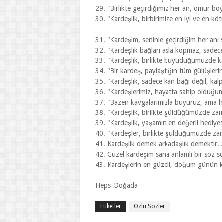
29. "Birlikte geçirdiğimiz her an, ömür boy
30. "Kardeşlik, birbirimize en iyi ve en k
31. "Kardeşim, seninle geçirdiğim her anı
32. "Kardeşlik bağları asla kopmaz, sadec
33. "Kardeşlik, birlikte büyüdüğümüzde ka
34. "Bir kardeş, paylaştığın tüm gülüşlerin
35. "Kardeşlik, sadece kan bağı değil, kal
36. "Kardeşlerimiz, hayatta sahip olduğumu
37. "Bazen kavgalarımızla büyürüz, ama h
38. "Kardeşlik, birlikte güldüğümüzde zam
39. "Kardeşlik, yaşamın en değerli hediye
40. "Kardeşler, birlikte güldüğümüzde zam
41. Kardeşlik demek arkadaşlık demektir. 
42. Güzel kardeşim sana anlamlı bir söz söy
43. Kardeşlerin en güzeli, doğum günün k
Hepsi Doğada
Etiketler
Özlü Sözler