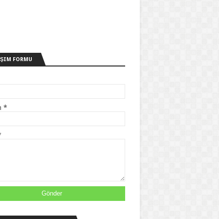
IŞIM FORMU
a
*
*