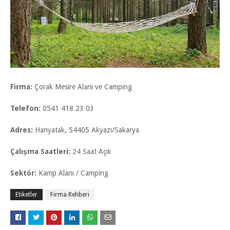
Firma:
Çorak Mesire Alani ve Camping
Telefon:
0541 418 23 03
Adres:
Hanyatak, 54405 Akyazı/Sakarya
Çalışma Saatleri:
24 Saat Açık
Sektör:
Kamp Alanı / Camping
Etiketler
Firma Rehberi