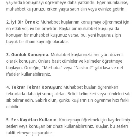
yaşlarda konuşmayı öğrenmeye daha yatkındır. Eğer mümkünse,
muhabbet kuşunuzu erken yaşta satın alın veya evinize getirin.
2. İyi Bir Örnek
: Muhabbet kuşlarının konuşmayı öğrenmesi için
en etkili yol, iyi bir örnektir. Başka bir muhabbet kuşu ya da
konuşan bir muhabbet kuşunuz varsa, bu, yeni kuşunuz için
büyük bir ilham kaynağı olacaktır.
3. Günlük Konuşma
: Muhabbet kuşlarınızla her gün düzenli
olarak konuşun. Onlara basit cümleler ve kelimeler öğretmeye
başlayın. Örneğin, "Merhaba" veya "Nasılsın?" gibi kısa ve net
ifadeler kullanabilirsiniz.
4. Tekrar Tekrar Konuşun
: Muhabbet kuşları öğrenirken
tekrarlarla daha iyi sonuç alırlar. Belirli kelimeleri veya cümleleri sık
sık tekrar edin. Sabırlı olun, çünkü kuşlarınızın öğrenme hızı farklı
olabilir.
5. Ses Kayıtları Kullanın
: Konuşmayı öğretmek için kaydedilmiş
sesleri veya konuşan bir cihazı kullanabilirsiniz. Kuşlar, bu sesleri
taklit etmeye çalışacaktır.