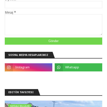
Mesaj
*
SOSYAL MEDYA HESAPLARIMIZ
EDITÖR TAVSIYESI
FAYDALI BILGILER