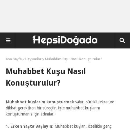
Ana Sayfa
Hayvanlar
Muhabbet Kuşu Nasıl Konuşturulur?
Muhabbet Kuşu Nasıl
Konuşturulur?
Muhabbet kuşlarını konuşturmak
sabır, sürekli tekrar ve
dikkat gerektiren bir süreçtir. İşte muhabbet kuşlarını
konuşturmanız için adımlar:
1. Erken Yaşta Başlayın
: Muhabbet kuşları, özellikle genç